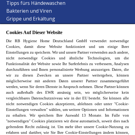
Tipps fürs Händewaschen
Bakterien und Viren
Grippe und Erkältung
Staphylokokken Hygiene
Cookies Auf Dieser Website
Harnwegsinfektionen Hygiene
Die RB Hygiene Home Deutschland GmbH verwendet notwendige
Lebensmittelvergiftung Hygiene
Cookies, damit diese Website funktioniert und um einige Ihrer
Hand-Mund-Fuss Krankheit
Einstellungen zu speichern. Wir und unsere Partner verwenden auch andere,
Baby-Krankheiten erkennen
nicht notwendige Cookies und ähnliche Technologien, um die
Funktionalität der Website sowie Ihr Surferlebnis zu verbessern, Analysen
Haustierbesitzer Reinigungstipps
durchzuführen und Ihnen personalisierte Werbung anzuzeigen. Daten, die
Allergene im Schlafzimmer
wir zu diesen Zwecken an unsere Partner weitergeben, können
möglicherweise mit anderen Daten unserer Partner zusammengeführt
Entdecke unsere Reckitt Marken
werden, wenn Sie deren Dienste in Anspruch nehmen. Diese Partner können
auch außerhalb des EWR ansässig sein, wo möglicherweise kein
Finish
vergleichbares Datenschutzniveau wie in der EU besteht. Sie können alle
nicht notwendigen Cookies akzeptieren, ablehnen oder unter "Cookie-
Air Wick
Einstellungen verwalten" wählen, um weitere Optionen und Informationen
Vanish
zu erhalten. Wir speichern Ihre Auswahl 13 Monate. Im Falle von
Calgon
"notwendigen" Cookies platzieren wir diese automatisch, soweit dies nach
geltendem Recht zulässig ist. Um mehr über unsere Cookie-Nutzung zu
Cillit Bang
erfahren und darüber, wie Sie Ihre Cookie-Einstellungen ändern können,