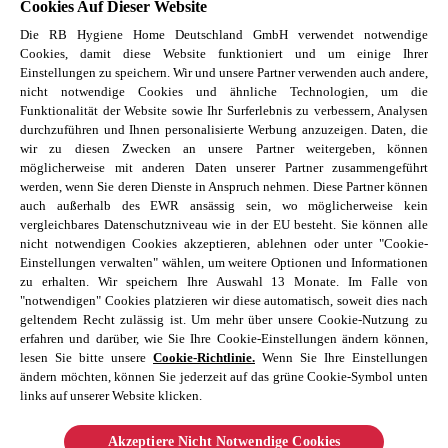
Cookies Auf Dieser Website
Harnwegsinfektionen Hygiene
Die RB Hygiene Home Deutschland GmbH verwendet notwendige
Lebensmittelvergiftung Hygiene
Cookies, damit diese Website funktioniert und um einige Ihrer
Hand-Mund-Fuss Krankheit
Einstellungen zu speichern. Wir und unsere Partner verwenden auch andere,
Baby-Krankheiten erkennen
nicht notwendige Cookies und ähnliche Technologien, um die
Funktionalität der Website sowie Ihr Surferlebnis zu verbessern, Analysen
Haustierbesitzer Reinigungstipps
durchzuführen und Ihnen personalisierte Werbung anzuzeigen. Daten, die
Allergene im Schlafzimmer
wir zu diesen Zwecken an unsere Partner weitergeben, können
möglicherweise mit anderen Daten unserer Partner zusammengeführt
Entdecke unsere Reckitt Marken
werden, wenn Sie deren Dienste in Anspruch nehmen. Diese Partner können
auch außerhalb des EWR ansässig sein, wo möglicherweise kein
Finish
vergleichbares Datenschutzniveau wie in der EU besteht. Sie können alle
Air Wick
nicht notwendigen Cookies akzeptieren, ablehnen oder unter "Cookie-
Einstellungen verwalten" wählen, um weitere Optionen und Informationen
Vanish
zu erhalten. Wir speichern Ihre Auswahl 13 Monate. Im Falle von
Calgon
"notwendigen" Cookies platzieren wir diese automatisch, soweit dies nach
geltendem Recht zulässig ist. Um mehr über unsere Cookie-Nutzung zu
Cillit Bang
erfahren und darüber, wie Sie Ihre Cookie-Einstellungen ändern können,
lesen Sie bitte unsere
Cookie-Richtlinie.
Wenn Sie Ihre Einstellungen
ändern möchten, können Sie jederzeit auf das grüne Cookie-Symbol unten
links auf unserer Website klicken.
Akzeptiere Nicht Notwendige Cookies