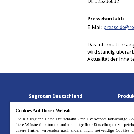
DE 325236832
Pressekontakt:
E-Mail:
presse.de@re
Das Informationsang
wird ständig überarb
Aktualität der Inha
Sagrotan Deutschland
Produ
Gesund Detektive
Wäsche
Cookies Auf Dieser Website
Aktionen
Hygien
Die RB Hygiene Home Deutschland GmbH verwendet notwendige Coo
diese Website funktioniert und um einige Ihrer Einstellungen zu speich
Über uns
Waschm
unsere Partner verwenden auch andere, nicht notwendige Cookies u