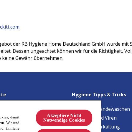
ckitt.com
ebot der RB Hygiene Home Deutschland GmbH wurde mit Sor
eitet. Dessen ungeachtet können wir für die Richtigkeit, Vol
lte keine Gewähr übernehmen.
kte
Hygiene Tipps & Tricks
-Hygienespüler*
Tipps fürs Händewaschen
Akzeptiere Nicht
e-Textilerfrischer*
Bakterien und Viren
kies, damit
Notwendige Cookies
ern. Wir und
aschinen Reiniger*
Grippe und Erkältung
nd ähnliche