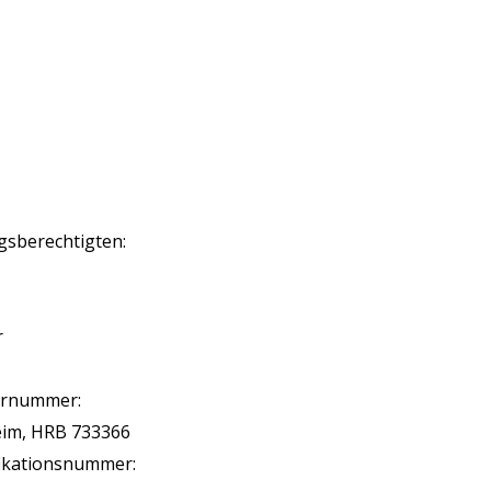
gsberechtigten:
r
ternummer:
im, HRB 733366
fikationsnummer: