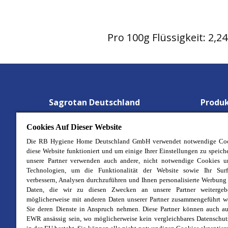
Pro 100g Flüssigkeit: 2,2
Sagrotan Deutschland
Produ
Gesund Detektive
Wäsche
Cookies Auf Dieser Website
Aktionen
Hygien
Die RB Hygiene Home Deutschland GmbH verwendet notwendige Coo
diese Website funktioniert und um einige Ihrer Einstellungen zu speich
Über uns
Waschm
unsere Partner verwenden auch andere, nicht notwendige Cookies u
Technologien, um die Funktionalität der Website sowie Ihr Surf
Stellenangebote
Allzwe
verbessern, Analysen durchzuführen und Ihnen personalisierte Werbung
Kontakt
Desinf
Daten, die wir zu diesen Zwecken an unsere Partner weitergeb
möglicherweise mit anderen Daten unserer Partner zusammengeführt w
Impressum
Desinf
Sie deren Dienste in Anspruch nehmen. Diese Partner können auch au
Cookie-Richtlinie
Badrei
EWR ansässig sein, wo möglicherweise kein vergleichbares Datenschu