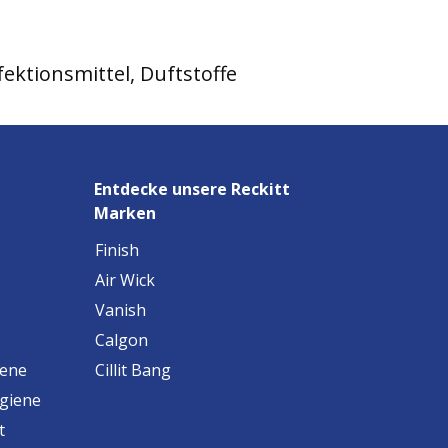
fektionsmittel, Duftstoffe
Entdecke unsere Reckitt
Marken
Finish
Air Wick
Vanish
Calgon
iene
Cillit Bang
ygiene
t