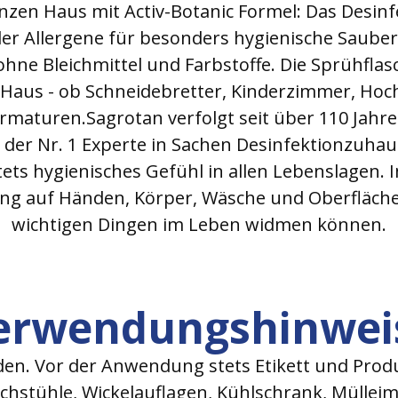
anzen Haus mit Activ-Botanic Formel: Das Desinf
der Allergene für besonders hygienische Sauber
v ohne Bleichmittel und Farbstoffe. Die Sprühfl
 Haus - ob Schneidebretter, Kinderzimmer, Hoc
rmaturen.Sagrotan verfolgt seit über 110 Jahre
n der Nr. 1 Experte in Sachen Desinfektionzuhau
stets hygienisches Gefühl in allen Lebenslagen.
ng auf Händen, Körper, Wäsche und Oberfläche
wichtigen Dingen im Leben widmen können.
erwendungshinwei
den. Vor der Anwendung stets Etikett und Produ
chstühle, Wickelauflagen, Kühlschrank, Müllei