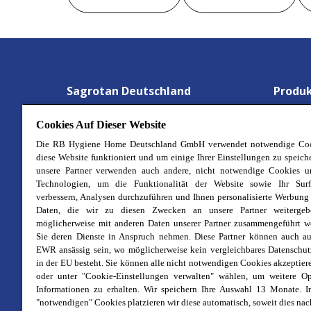
Sagrotan Deutschland
Produ
Gesund Detektive
Wäsche
Cookies Auf Dieser Website
Aktionen
Hygien
Die RB Hygiene Home Deutschland GmbH verwendet notwendige Coo
diese Website funktioniert und um einige Ihrer Einstellungen zu speich
Über uns
Waschm
unsere Partner verwenden auch andere, nicht notwendige Cookies u
Technologien, um die Funktionalität der Website sowie Ihr Surf
Stellenangebote
Allzwe
verbessern, Analysen durchzuführen und Ihnen personalisierte Werbung
Kontakt
Desinf
Daten, die wir zu diesen Zwecken an unsere Partner weitergeb
möglicherweise mit anderen Daten unserer Partner zusammengeführt w
Impressum
Desinf
Sie deren Dienste in Anspruch nehmen. Diese Partner können auch au
Cookie-Richtlinie
Badrei
EWR ansässig sein, wo möglicherweise kein vergleichbares Datenschu
in der EU besteht. Sie können alle nicht notwendigen Cookies akzeptier
Datenschutz
Küchen
oder unter "Cookie-Einstellungen verwalten" wählen, um weitere O
Informationen zu erhalten. Wir speichern Ihre Auswahl 13 Monate. I
Rechtliche Bestimmungen
No-Tou
"notwendigen" Cookies platzieren wir diese automatisch, soweit dies na