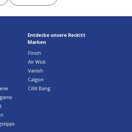
Entdecke unsere Reckitt
Marken
Finish
Air Wick
Vanish
Calgon
iene
Cillit Bang
ygiene
t
en
gstipps