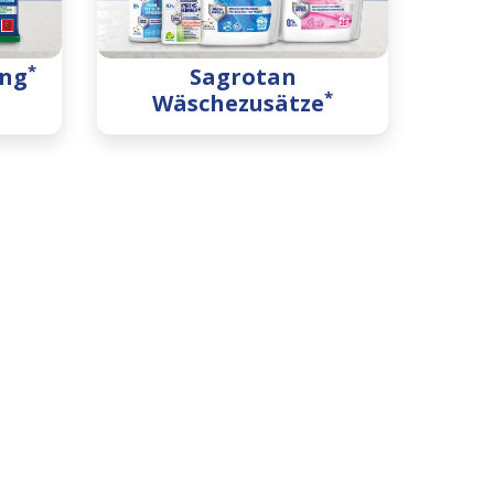
*
ung
Sagrotan
*
Wäschezusätze