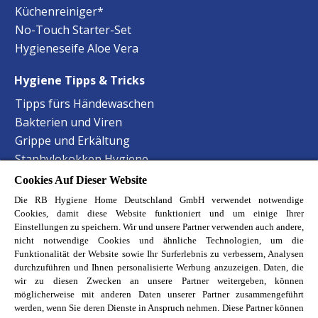
Küchenreiniger*
No-Touch Starter-Set
Hygieneseife Aloe Vera
Hygiene Tipps & Tricks
Tipps fürs Händewaschen
Bakterien und Viren
Grippe und Erkältung
Staphylokokken Hygiene
Harnwegsinfektionen Hygiene
Cookies Auf Dieser Website
Lebensmittelvergiftung Hygiene
Die RB Hygiene Home Deutschland GmbH verwendet notwendige
Hand-Mund-Fuss Krankheit
Cookies, damit diese Website funktioniert und um einige Ihrer
Einstellungen zu speichern. Wir und unsere Partner verwenden auch andere,
Baby-Krankheiten erkennen
nicht notwendige Cookies und ähnliche Technologien, um die
Haustierbesitzer Reinigungstipps
Funktionalität der Website sowie Ihr Surferlebnis zu verbessern, Analysen
durchzuführen und Ihnen personalisierte Werbung anzuzeigen. Daten, die
Allergene im Schlafzimmer
wir zu diesen Zwecken an unsere Partner weitergeben, können
möglicherweise mit anderen Daten unserer Partner zusammengeführt
Entdecke unsere Reckitt Marken
werden, wenn Sie deren Dienste in Anspruch nehmen. Diese Partner können