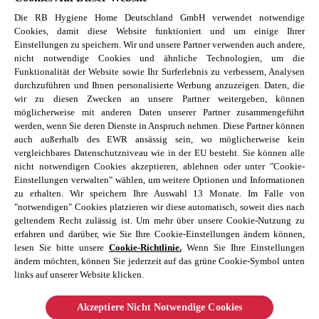
Harnwegsinfektionen Hygiene
Die RB Hygiene Home Deutschland GmbH verwendet notwendige
Lebensmittelvergiftung Hygiene
Cookies, damit diese Website funktioniert und um einige Ihrer
Hand-Mund-Fuss Krankheit
Einstellungen zu speichern. Wir und unsere Partner verwenden auch andere,
Baby-Krankheiten erkennen
nicht notwendige Cookies und ähnliche Technologien, um die
Funktionalität der Website sowie Ihr Surferlebnis zu verbessern, Analysen
Haustierbesitzer Reinigungstipps
durchzuführen und Ihnen personalisierte Werbung anzuzeigen. Daten, die
Allergene im Schlafzimmer
wir zu diesen Zwecken an unsere Partner weitergeben, können
möglicherweise mit anderen Daten unserer Partner zusammengeführt
Entdecke unsere Reckitt Marken
werden, wenn Sie deren Dienste in Anspruch nehmen. Diese Partner können
auch außerhalb des EWR ansässig sein, wo möglicherweise kein
Finish
vergleichbares Datenschutzniveau wie in der EU besteht. Sie können alle
Air Wick
nicht notwendigen Cookies akzeptieren, ablehnen oder unter "Cookie-
Einstellungen verwalten" wählen, um weitere Optionen und Informationen
Vanish
zu erhalten. Wir speichern Ihre Auswahl 13 Monate. Im Falle von
Calgon
"notwendigen" Cookies platzieren wir diese automatisch, soweit dies nach
geltendem Recht zulässig ist. Um mehr über unsere Cookie-Nutzung zu
Cillit Bang
erfahren und darüber, wie Sie Ihre Cookie-Einstellungen ändern können,
lesen Sie bitte unsere
Cookie-Richtlinie.
Wenn Sie Ihre Einstellungen
ändern möchten, können Sie jederzeit auf das grüne Cookie-Symbol unten
links auf unserer Website klicken.
Akzeptiere Nicht Notwendige Cookies
© 2026 Reckitt Benckiser. Alle Rechte vorbehalten.