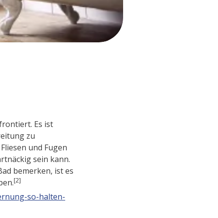
ontiert. Es ist
reitung zu
 Fliesen und Fugen
rtnäckig sein kann.
ad bemerken, ist es
[2]
pen.
ernung-so-halten-