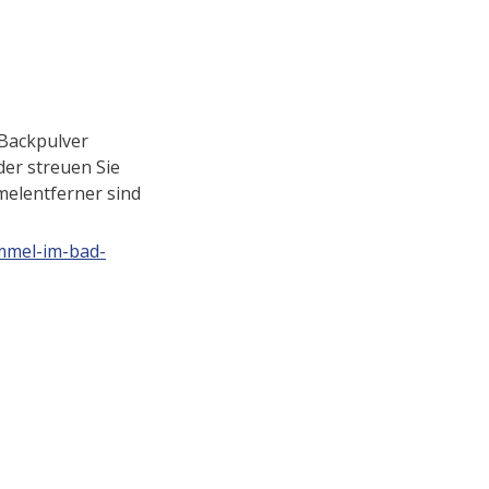
 Backpulver
der streuen Sie
melentferner sind
immel-im-bad-