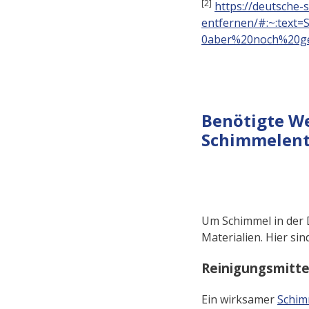
[2]
https://deutsche
entfernen/#:~:text
0aber%20noch%20ge
Benötigte We
Schimmelen
Um Schimmel in der D
Materialien. Hier sin
Reinigungsmitt
Ein wirksamer
Schim