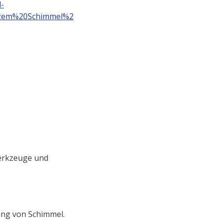
-
arzem%20Schimmel%2
Werkzeuge und
nung von Schimmel.