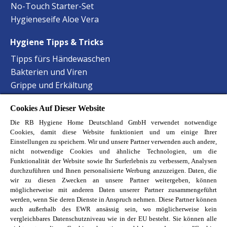
No-Touch Starter-Set
Hygieneseife Aloe Vera
Hygiene Tipps & Tricks
Tipps fürs Händewaschen
Bakterien und Viren
Grippe und Erkältung
Staphylokokken Hygiene
Cookies Auf Dieser Website
Harnwegsinfektionen Hygiene
Die RB Hygiene Home Deutschland GmbH verwendet notwendige
Lebensmittelvergiftung Hygiene
Cookies, damit diese Website funktioniert und um einige Ihrer
Hand-Mund-Fuss Krankheit
Einstellungen zu speichern. Wir und unsere Partner verwenden auch andere,
Baby-Krankheiten erkennen
nicht notwendige Cookies und ähnliche Technologien, um die
Funktionalität der Website sowie Ihr Surferlebnis zu verbessern, Analysen
Haustierbesitzer Reinigungstipps
durchzuführen und Ihnen personalisierte Werbung anzuzeigen. Daten, die
Allergene im Schlafzimmer
wir zu diesen Zwecken an unsere Partner weitergeben, können
möglicherweise mit anderen Daten unserer Partner zusammengeführt
Entdecke unsere Reckitt Marken
werden, wenn Sie deren Dienste in Anspruch nehmen. Diese Partner können
auch außerhalb des EWR ansässig sein, wo möglicherweise kein
Finish
vergleichbares Datenschutzniveau wie in der EU besteht. Sie können alle