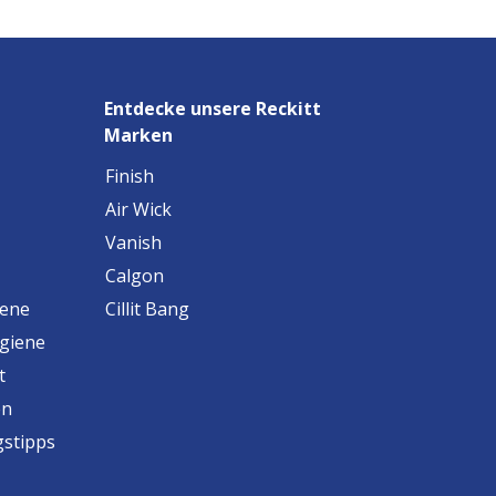
Entdecke unsere Reckitt
Marken
Finish
Air Wick
Vanish
Calgon
iene
Cillit Bang
ygiene
t
en
gstipps