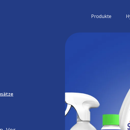
Produkte
H
usätze
n. Vor