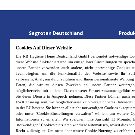
Sagrotan Deutschland
Produ
Gesund Detektive
Wäsche
Cookies Auf Dieser Website
Aktionen
Hygien
Die RB Hygiene Home Deutschland GmbH verwendet notwendige Coo
diese Website funktioniert und um einige Ihrer Einstellungen zu speich
Über uns
Waschm
unsere Partner verwenden auch andere, nicht notwendige Cookies u
Technologien, um die Funktionalität der Website sowie Ihr Surf
Stellenangebote
Allzwe
verbessern, Analysen durchzuführen und Ihnen personalisierte Werbung
Kontakt
Desinf
Daten, die wir zu diesen Zwecken an unsere Partner weitergeb
möglicherweise mit anderen Daten unserer Partner zusammengeführt w
Impressum
Desinf
Sie deren Dienste in Anspruch nehmen. Diese Partner können auch au
Cookie-Richtlinie
Badrei
EWR ansässig sein, wo möglicherweise kein vergleichbares Datenschu
in der EU besteht. Sie können alle nicht notwendigen Cookies akzeptier
Datenschutz
Küchen
oder unter "Cookie-Einstellungen verwalten" wählen, um weitere O
Informationen zu erhalten. Wir speichern Ihre Auswahl 13 Monate. I
Rechtliche Bestimmungen
No-Tou
"notwendigen" Cookies platzieren wir diese automatisch, soweit dies na
Sitemap
Hygien
Recht zulässig ist. Um mehr über unsere Cookie-Nutzung zu erfahren 