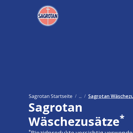
Sagrotan Startseite
...
Sagrotan Wäschez
Sagrotan
*
Wäschezusätze
*
Biozidprodukte vorsichtig verwende