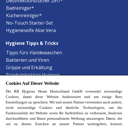
Desinfektionstücher 2in1*
Badreiniger*
Küchenreiniger*
No-Touch Starter-Set
Hygieneseife Aloe Vera
Hygiene Tipps & Tricks
Tipps fürs Händewaschen
Bakterien und Viren
Grippe und Erkältung
Staphylokokken Hygiene
Harnwegsinfektionen Hygiene
Cookies Auf Dieser Website
Lebensmittelvergiftung Hygiene
Die RB Hygiene Home Deutschland GmbH verwendet notwendige
Hand-Mund-Fuss Krankheit
Cookies, damit diese Website funktioniert und um einige Ihrer
Einstellungen zu speichern. Wir und unsere Partner verwenden auch andere,
Baby-Krankheiten erkennen
nicht notwendige Cookies und ähnliche Technologien, um die
Haustierbesitzer Reinigungstipps
Funktionalität der Website sowie Ihr Surferlebnis zu verbessern, Analysen
durchzuführen und Ihnen personalisierte Werbung anzuzeigen. Daten, die
Allergene im Schlafzimmer
wir zu diesen Zwecken an unsere Partner weitergeben, können