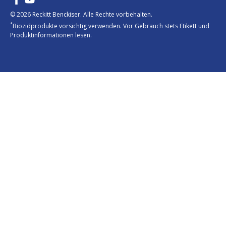
© 2026 Reckitt Benckiser. Alle Rechte vorbehalten.
*
Biozidprodukte vorsichtig verwenden. Vor Gebrauch stets Etikett und
Produktinformationen lesen.