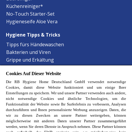
Küchenreiniger*
No-Touch Starter-Set
Hygieneseife Aloe Vera
Hygiene Tipps & Tricks
Tipps fürs Händewaschen
Bakterien und Viren
Grippe und Erkältung
Staphylokokken Hygiene
Cookies Auf Dieser Website
Harnwegsinfektionen Hygiene
Die RB Hygiene Home Deutschland GmbH verwendet notwendige
Lebensmittelvergiftung Hygiene
Cookies, damit diese Website funktioniert und um einige Ihrer
Hand-Mund-Fuss Krankheit
Einstellungen zu speichern. Wir und unsere Partner verwenden auch andere,
Baby-Krankheiten erkennen
nicht notwendige Cookies und ähnliche Technologien, um die
Funktionalität der Website sowie Ihr Surferlebnis zu verbessern, Analysen
Haustierbesitzer Reinigungstipps
durchzuführen und Ihnen personalisierte Werbung anzuzeigen. Daten, die
Allergene im Schlafzimmer
wir zu diesen Zwecken an unsere Partner weitergeben, können
möglicherweise mit anderen Daten unserer Partner zusammengeführt
Entdecke unsere Reckitt Marken
werden, wenn Sie deren Dienste in Anspruch nehmen. Diese Partner können