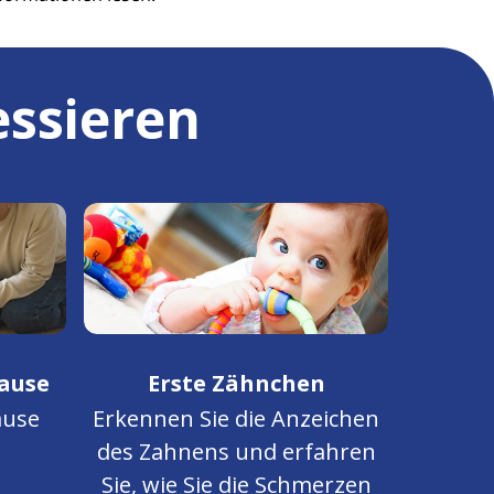
essieren
hause
Erste Zähnchen
Händ
ause
Erkennen Sie die Anzeichen
Es
des Zahnens und erfahren
Kleink
Sie, wie Sie die Schmerzen
man die