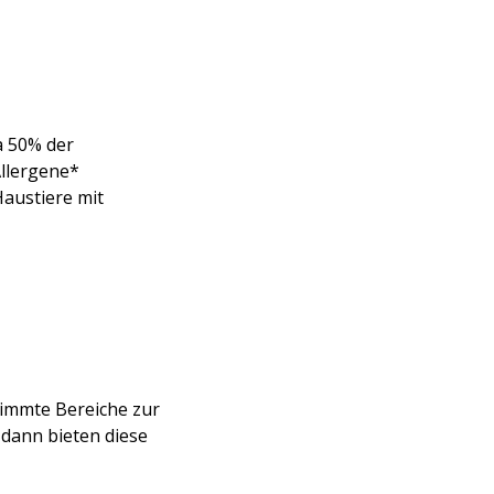
a 50% der
llergene*
Haustiere mit
timmte Bereiche zur
 dann bieten diese