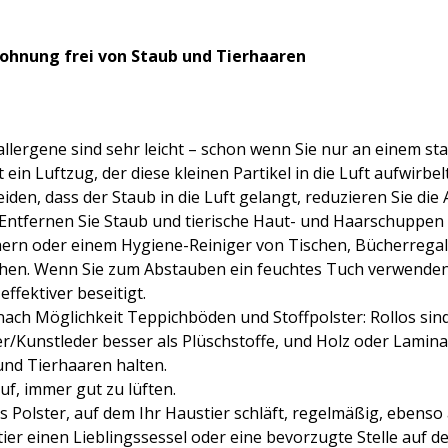
 Wohnung frei von Staub und Tierhaaren
llergene sind sehr leicht – schon wenn Sie nur an einem st
 ein Luftzug, der diese kleinen Partikel in die Luft aufwirbel
den, dass der Staub in die Luft gelangt, reduzieren Sie die 
Entfernen Sie Staub und tierische Haut- und Haarschuppen 
ern oder einem Hygiene-Reiniger von Tischen, Bücherregal
hen. Wenn Sie zum Abstauben ein feuchtes Tuch verwenden
effektiver beseitigt.
ach Möglichkeit Teppichböden und Stoffpolster: Rollos sind
r/Kunstleder besser als Plüschstoffe, und Holz oder Lamina
 und Tierhaaren halten.
uf, immer gut zu lüften.
 Polster, auf dem Ihr Haustier schläft, regelmäßig, ebenso al
er einen Lieblingssessel oder eine bevorzugte Stelle auf d