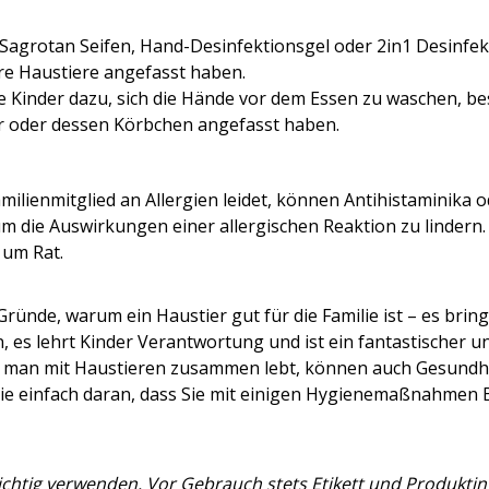
Sagrotan Seifen, Hand-Desinfektionsgel oder 2in1 Desinfek
re Haustiere angefasst haben.
re Kinder dazu, sich die Hände vor dem Essen zu waschen, 
er oder dessen Körbchen angefasst haben.
milienmitglied an Allergien leidet, können Antihistaminika
 die Auswirkungen einer allergischen Reaktion zu lindern.
 um Rat.
e Gründe, warum ein Haustier gut für die Familie ist – es brin
, es lehrt Kinder Verantwortung und ist ein fantastischer un
 man mit Haustieren zusammen lebt, können auch Gesundh
ie einfach daran, dass Sie mit einigen Hygienemaßnahmen 
ichtig verwenden. Vor Gebrauch stets Etikett und Produkti