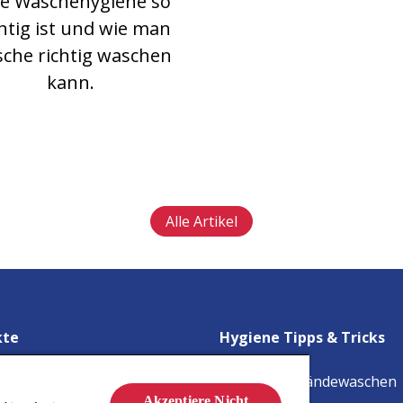
e Wäschehygiene so
htig ist und wie man
che richtig waschen
kann.
Alle Artikel
kte
Hygiene Tipps & Tricks
-Hygienespüler*
Tipps fürs Händewaschen
Akzeptiere Nicht