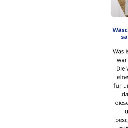
Wäsc
sa
Was i
waru
Die 
eine
für u
da
dies
u
besc