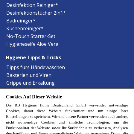
Desinfektion Reiniger*
Desinfektionstücher 2in1*
Badreiniger*
Küchenreiniger*
No-Touch Starter-Set
Hygieneseife Aloe Vera
Hygiene Tipps & Tricks
Tipps fürs Händewaschen
Bakterien und Viren
Grippe und Erkältung
Staphylokokken Hygiene
Cookies Auf Dieser Website
Harnwegsinfektionen Hygiene
Die RB Hygiene Home Deutschland GmbH verwendet notwendige
Lebensmittelvergiftung Hygiene
Cookies, damit diese Website funktioniert und um einige Ihrer
Hand-Mund-Fuss Krankheit
Einstellungen zu speichern. Wir und unsere Partner verwenden auch andere,
Baby-Krankheiten erkennen
nicht notwendige Cookies und ähnliche Technologien, um die
Funktionalität der Website sowie Ihr Surferlebnis zu verbessern, Analysen
Haustierbesitzer Reinigungstipps
durchzuführen und Ihnen personalisierte Werbung anzuzeigen. Daten, die