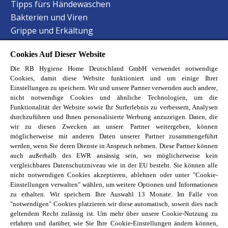
Tipps fürs Händewaschen
Bakterien und Viren
Grippe und Erkältung
Staphylokokken Hygiene
Cookies Auf Dieser Website
Harnwegsinfektionen Hygiene
Die RB Hygiene Home Deutschland GmbH verwendet notwendige
Lebensmittelvergiftung Hygiene
Cookies, damit diese Website funktioniert und um einige Ihrer
Hand-Mund-Fuss Krankheit
Einstellungen zu speichern. Wir und unsere Partner verwenden auch andere,
Baby-Krankheiten erkennen
nicht notwendige Cookies und ähnliche Technologien, um die
Funktionalität der Website sowie Ihr Surferlebnis zu verbessern, Analysen
Haustierbesitzer Reinigungstipps
durchzuführen und Ihnen personalisierte Werbung anzuzeigen. Daten, die
Allergene im Schlafzimmer
wir zu diesen Zwecken an unsere Partner weitergeben, können
möglicherweise mit anderen Daten unserer Partner zusammengeführt
Entdecke unsere Reckitt Marken
werden, wenn Sie deren Dienste in Anspruch nehmen. Diese Partner können
auch außerhalb des EWR ansässig sein, wo möglicherweise kein
Finish
vergleichbares Datenschutzniveau wie in der EU besteht. Sie können alle
Air Wick
nicht notwendigen Cookies akzeptieren, ablehnen oder unter "Cookie-
Einstellungen verwalten" wählen, um weitere Optionen und Informationen
Vanish
zu erhalten. Wir speichern Ihre Auswahl 13 Monate. Im Falle von
Calgon
"notwendigen" Cookies platzieren wir diese automatisch, soweit dies nach
geltendem Recht zulässig ist. Um mehr über unsere Cookie-Nutzung zu
Cillit Bang
erfahren und darüber, wie Sie Ihre Cookie-Einstellungen ändern können,