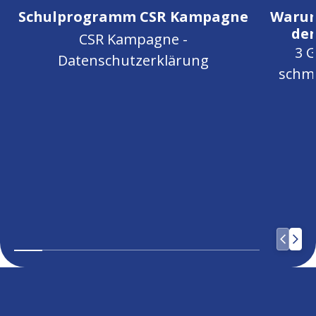
Schulprogramm CSR Kampagne
Warum
de
CSR Kampagne -
3 
Datenschutzerklärung
schmu