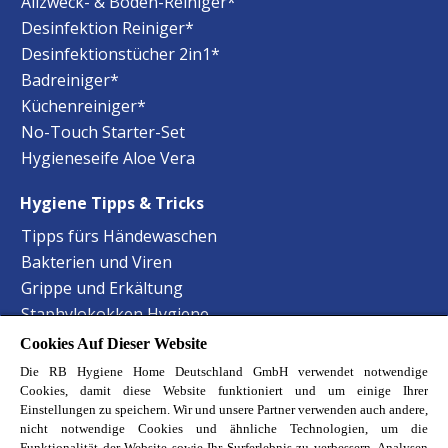
Allzweck- & Boden-Reiniger*
Desinfektion Reiniger*
Desinfektionstücher 2in1*
Badreiniger*
Küchenreiniger*
No-Touch Starter-Set
Hygieneseife Aloe Vera
Hygiene Tipps & Tricks
Tipps fürs Händewaschen
Bakterien und Viren
Grippe und Erkältung
Staphylokokken Hygiene
Harnwegsinfektionen Hygiene
Cookies Auf Dieser Website
Lebensmittelvergiftung Hygiene
Die RB Hygiene Home Deutschland GmbH verwendet notwendige
Hand-Mund-Fuss Krankheit
Cookies, damit diese Website funktioniert und um einige Ihrer
Einstellungen zu speichern. Wir und unsere Partner verwenden auch andere,
Baby-Krankheiten erkennen
nicht notwendige Cookies und ähnliche Technologien, um die
Haustierbesitzer Reinigungstipps
Funktionalität der Website sowie Ihr Surferlebnis zu verbessern, Analysen