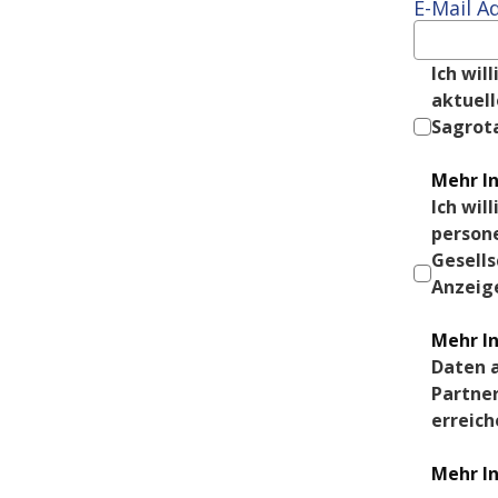
E-Mail A
Ich wil
aktuel
Sagrot
Mehr I
Ich wil
persone
Gesells
Anzeig
Mehr I
Daten a
Partner
erreich
Mehr I