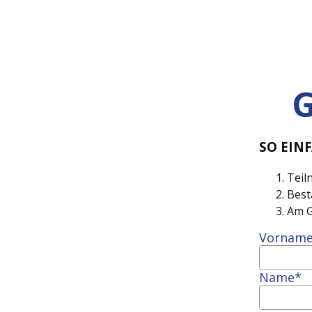
SO EINF
Teil
Best
Am G
Vornam
Name*