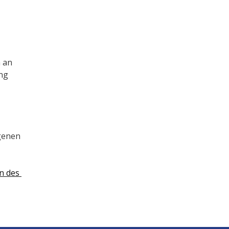
Änderungen in den Datenschutzeinstellungen vornehmen oder sich an 
ng 
enen 
 des 