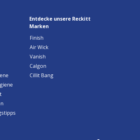
Entdecke unsere Reckitt
Marken
Finish
Air Wick
Vanish
Calgon
iene
Cillit Bang
ygiene
t
en
gstipps