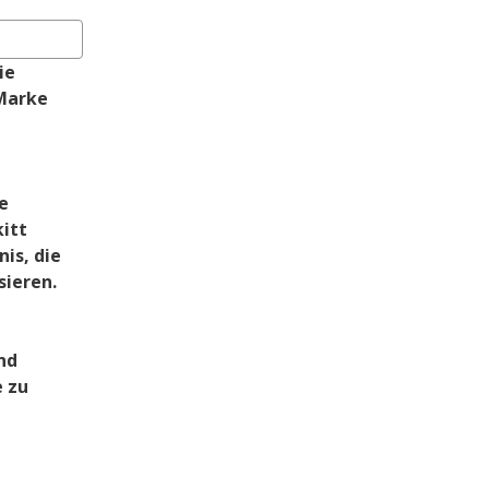
e 
Marke 
 
tt 
s, die 
sieren.
d 
 zu 