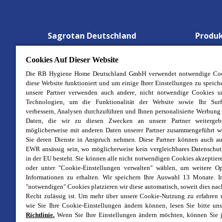
Sagrotan Deutschland
Produ
Gesund Detektive
Wäsche
Cookies Auf Dieser Website
Aktionen
Hygien
Die RB Hygiene Home Deutschland GmbH verwendet notwendige Coo
diese Website funktioniert und um einige Ihrer Einstellungen zu speich
Über uns
Waschm
unsere Partner verwenden auch andere, nicht notwendige Cookies u
Technologien, um die Funktionalität der Website sowie Ihr Surf
Stellenangebote
Allzwe
verbessern, Analysen durchzuführen und Ihnen personalisierte Werbung
Kontakt
Desinf
Daten, die wir zu diesen Zwecken an unsere Partner weitergeb
möglicherweise mit anderen Daten unserer Partner zusammengeführt w
Impressum
Desinf
Sie deren Dienste in Anspruch nehmen. Diese Partner können auch au
Cookie-Richtlinie
Badrei
EWR ansässig sein, wo möglicherweise kein vergleichbares Datenschu
in der EU besteht. Sie können alle nicht notwendigen Cookies akzeptier
Datenschutz
Küchen
oder unter "Cookie-Einstellungen verwalten" wählen, um weitere O
Informationen zu erhalten. Wir speichern Ihre Auswahl 13 Monate. I
Rechtliche Bestimmungen
No-Tou
"notwendigen" Cookies platzieren wir diese automatisch, soweit dies na
Sitemap
Hygien
Recht zulässig ist. Um mehr über unsere Cookie-Nutzung zu erfahren 
wie Sie Ihre Cookie-Einstellungen ändern können, lesen Sie bitte un
Richtlinie.
Wenn Sie Ihre Einstellungen ändern möchten, können Sie j
© 2026 Reckitt Benckiser. Alle Rechte vorbehalten.